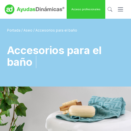
Acceso profesionales
Portada
/
Aseo
/ Accesorios para el baño
Accesorios para el
baño
|