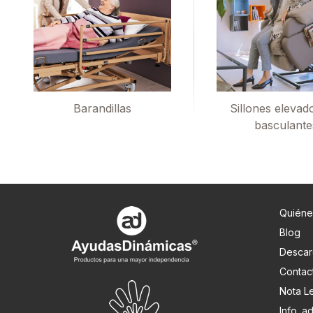
Barandillas
Sillones elevad
basculante
Quiéne
Blog
Descar
Contac
Nota L
Info. 