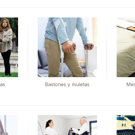
las
Bastones y muletas
Mes