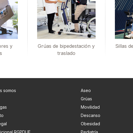
ores y
Grúas de bipedestación y
Sillas d
s
traslado
s somos
Aseo
Grúas
gas
Movilidad
to
Descanso
egal
Obesidad
adicional RGPDUE
Pediatría