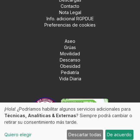
Contacto
Nota Legal
Info. adicional RGPDUE
Preferencias de cookies
Aseo
Grúas
Movilidad
Descanso
Obesidad
Pediatría
Vida Diaria
¡Hola! ¿Podríamos habilitar algunos servicios adicionales para
Técnicas, Analíticas & Externas
? Siempre podrá cambiar o
retirar su consentimiento más tarde.
Quiero elegir
Descartar todas
De acuerdo