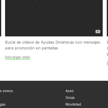
Bucle de vídeos de Ayudas Dinámicas con mensajes
para promoción en pantallas
Descargar video
s somos
Aseo
Grúas
gas
Movilidad