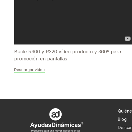
Bucle R300 y R320 vídeo producto y 360º para
promoción en pantallas
Descargar video
Quiéne
Blog
Descar