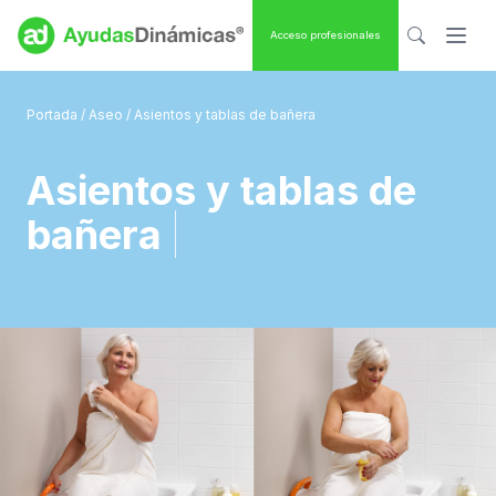
Acceso profesionales
Portada
/
Aseo
/ Asientos y tablas de bañera
Asientos y tablas de
bañera
|