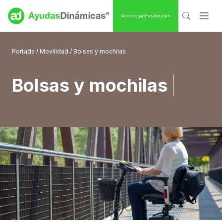
Acceso profesionales
Portada
/
Movilidad
/ Bolsas y mochilas
Bolsas y mochilas
|