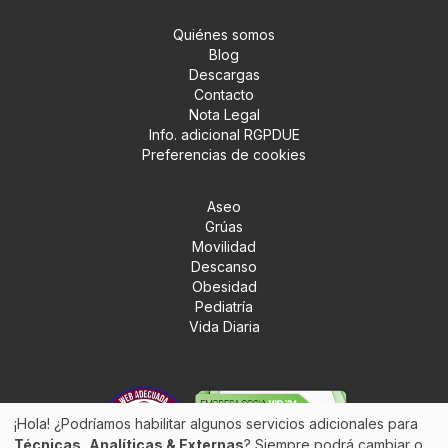
Quiénes somos
Blog
Descargas
Contacto
Nota Legal
Info. adicional RGPDUE
Preferencias de cookies
Aseo
Grúas
Movilidad
Descanso
Obesidad
Pediatría
Vida Diaria
¡Hola! ¿Podríamos habilitar algunos servicios adicionales para
Técnicas, Analíticas & Externas
? Siempre podrá cambiar o