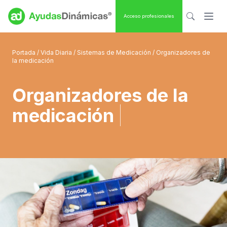
Acceso profesionales
Portada
/
Vida Diaria
/
Sistemas de Medicación
/ Organizadores de
la medicación
Organizadores de la
medicación
|