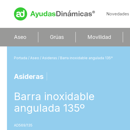
Novedades
Aseo
Grúas
Movilidad
Portada
/
Aseo
/
Asideras
/ Barra inoxidable angulada 135º
Asideras
|
Barra inoxidable
angulada 135º
AD569/135