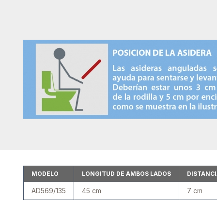
MODELO
LONGITUD DE AMBOS LADOS
DISTANCI
AD569/135
45 cm
7 cm