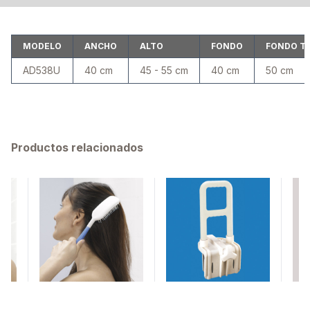
MODELO
ANCHO
ALTO
FONDO
FONDO T
AD538U
40 cm
45 - 55 cm
40 cm
50 cm
Productos relacionados