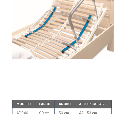
MODELO
LARGO
ANCHO
ALTO REGULABLE
AD940
90 cm
50 cm
42 - 53 cm