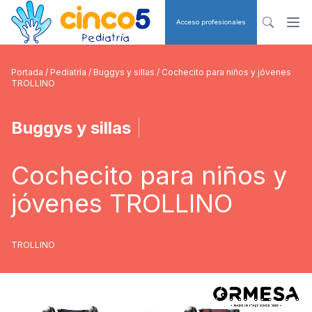
Acceso profesionales
Portada
/
Pediatría
/
Buggys y sillas
/ Cochecito para niños y jóvenes
TROLLINO
Buggys y sillas
|
Cochecito para niños y
jóvenes TROLLINO
TROLLINO