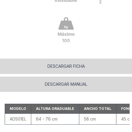
2
100
DESCARGAR FICHA
DESCARGAR MANUAL
MODELO
ALTURA GRADUABLE
ANCHO TOTAL
FOND
AD501EL
64 - 76 cm
58 cm
45 c