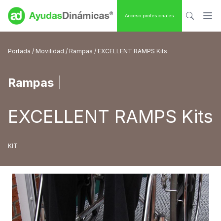
Acceso profesionales
Portada
/
Movilidad
/
Rampas
/ EXCELLENT RAMPS Kits
Rampas
|
EXCELLENT RAMPS Kits
KIT