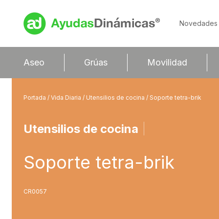
Novedades
Aseo
Grúas
Movilidad
Portada
/
Vida Diaria
/
Utensilios de cocina
/ Soporte tetra-brik
Utensilios de cocina
|
Soporte tetra-brik
CR0057