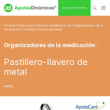
Acceso profesionales
Portada
/
Vida Diaria
/
Sistemas de Medicación
/
Organizadores de la
medicación
/ Pastillero-llavero de metal
Organizadores de la medicación
|
Pastillero-llavero de
metal
H9815