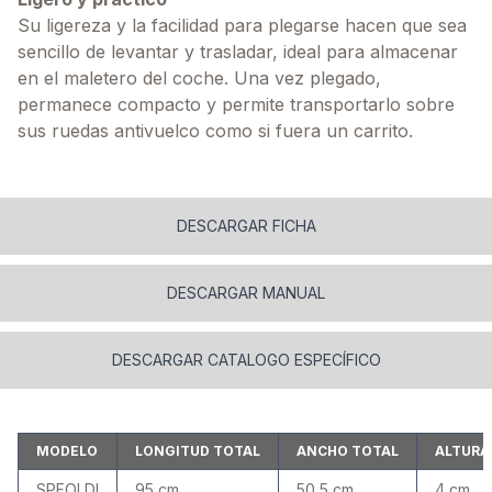
Su ligereza y la facilidad para plegarse hacen que sea
sencillo de levantar y trasladar, ideal para almacenar
en el maletero del coche. Una vez plegado,
permanece compacto y permite transportarlo sobre
sus ruedas antivuelco como si fuera un carrito.
DESCARGAR FICHA
DESCARGAR MANUAL
DESCARGAR CATALOGO ESPECÍFICO
MODELO
LONGITUD TOTAL
ANCHO TOTAL
ALTURA 
SPFOLDI
95 cm
50,5 cm
4 cm